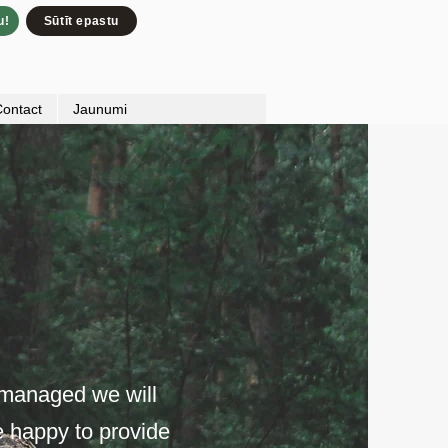
u!
Sūtīt epastu
ontact
Jaunumi
l managed we will
e happy to provide