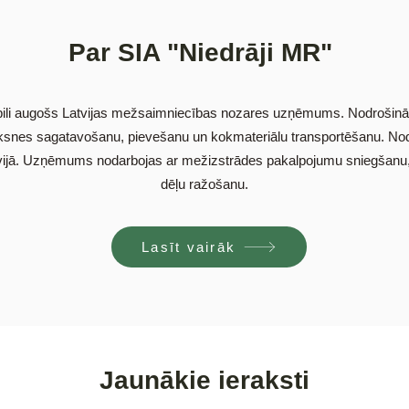
Par SIA "Niedrāji MR"
tabili augošs Latvijas mežsaimniecības nozares uzņēmums. Nodrošinā
oksnes sagatavošanu, pievešanu un kokmateriālu transportēšanu. N
vijā. Uzņēmums nodarbojas ar mežizstrādes pakalpojumu sniegšanu, 
dēļu ražošanu.
Lasīt vairāk
Jaunākie ieraksti