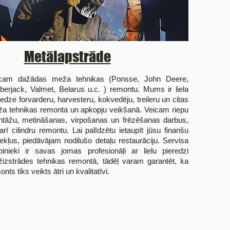
Metālapstrāde
cam dažādas meža tehnikas (Ponsse, John Deere,
berjack, Valmet, Belarus u.c. ) remontu. Mums ir liela
redze forvarderu, harvesteru, kokvedēju, treileru un citas
a tehnikas remonta un apkopju veikšanā. Veicam riepu
tāžu, metināšanas, virpošanas un frēzēšanas darbus,
arī cilindru remontu. Lai palīdzētu ietaupīt jūsu finanšu
zekļus, piedāvājam nodilušo detaļu restaurāciju. Servisa
binieki ir savas jomas profesionāļi ar lielu pieredzi
izstrādes tehnikas remontā, tādēļ varam garantēt, ka
nts tiks veikts ātri un kvalitatīvi.