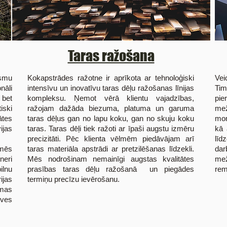
Taras ražošana
rsmu
Kokapstrādes ražotne ir aprīkota ar tehnoloģiski
Vei
āli
intensīvu un inovatīvu taras dēļu ražošanas līnijas
Tim
 bet
kompleksu. Ņemot vērā klientu vajadzības,
pie
iski
ražojam dažāda biezuma, platuma un garuma
mež
ātes
taras dēļus gan no lapu koku, gan no skuju koku
mon
ijas
taras. Taras dēļi tiek ražoti ar īpaši augstu izmēru
kā 
precizitāti. Pēc klienta vēlmēm piedāvājam arī
līd
 mēs
taras materiāla apstrādi ar pretzilēšanas līdzekli.
dar
neri
Mēs nodrošinam nemainīgi augstas kvalitātes
mež
ilnu
prasības taras dēļu ražošanā un piegādes
remo
ijas
termiņu precīzu ievērošanu.
mas
ves