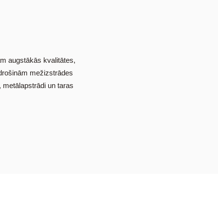
m augstākās kvalitātes,
odrošinām mežizstrādes
metālapstrādi un taras