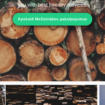
you with best forestry services.
Apskatīt Mežistrādes pakalpojumus