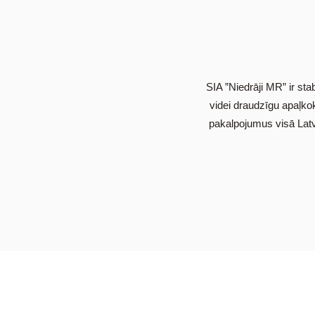
SIA ”Niedrāji MR” ir s
videi draudzīgu apaļk
pakalpojumus visā Lat