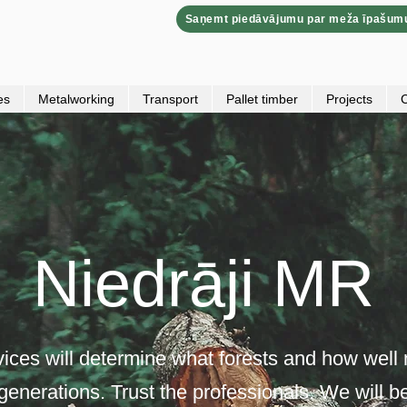
Saņemt piedāvājumu par meža īpašum
es
Metalworking
Transport
Pallet timber
Projects
C
Niedrāji MR
vices will determine what forests and how wel
 generations. Trust the professionals. We will b