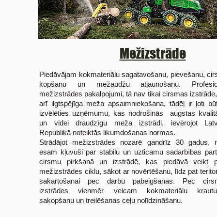
Mežizstrāde
Piedāvājam kokmateriālu sagatavošanu, pievešanu, ci
kopšanu un mežaudžu atjaunošanu. Profesion
mežizstrādes pakalpojumi, tā nav tikai cirsmas izstrāde,
arī ilgtspējīga meža apsaimniekošana, tādēļ ir ļoti būt
izvēlēties uzņēmumu, kas nodrošinās augstas kvalit
un videi draudzīgu meža izstrādi, ievērojot Latv
Republikā noteiktās likumdošanas normas.
Strādājot mežizstrādes nozarē gandrīz 30 gadus,
esam kļuvuši par stabilu un uzticamu sadarbības part
cirsmu pirkšanā un izstrādē, kas piedāvā veikt p
mežizstrādes ciklu, sākot ar novērtēšanu, līdz pat teritor
sakārtošanai pēc darbu pabeigšanas. Pēc cirs
izstrādes vienmēr veicam kokmateriālu krautu
sakopšanu un treilēšanas ceļu nolīdzināšanu.