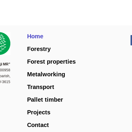
Home
Forestry
Forest properties
ji MR"
000958
Metalworking
parish,
LV-3615
Transport
Pallet timber
Projects
Contact