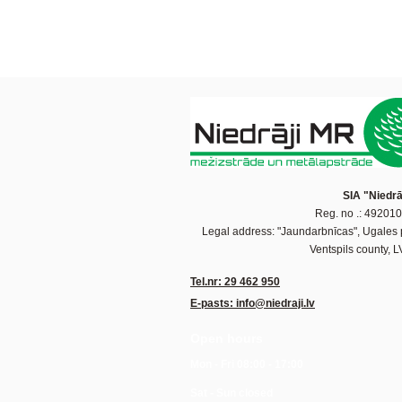
SIA "Niedrā
Reg. no .: 49201
Legal address: "Jaundarbnīcas", Ugales 
Ventspils county, 
Tel.nr: 29 462 950
E-pasts: info@niedraji.lv
Open hours
Mon - Fri 08:00 - 17:00
Sat - Sun closed