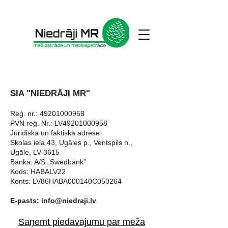
Kontaktinformācija
SIA "NIEDRĀJI MR"
Reģ. nr.:
49201000958
PVN reģ. Nr.: LV49201000958
Juridiskā un faktiskā adrese:
Skolas iela 43, Ugāles p., Ventspils n.,
Ugāle, LV-3615
Banka: A/S „Swedbank”
Kods: HABALV22
Konts: LV86HABA000140C050264
E-pasts:
info@niedraji.lv
Saņemt piedāvājumu par meža