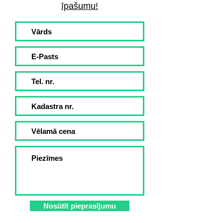
īpašumu!
Nosūtīt pieprasījumu