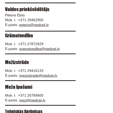
Valdes priekšsēdētājs
Pēteris Elsts
Mob. t. :
+371 29462950
E-pasts:
peteris@niedraji.lv
Grāmatvedība
Mob. t. :
+371 27872829
E-pasts:
gramatvediba@niedraji.lv
Mežizstrāde
Mob. t. :
+371 29416133
E-pasts:
mezizstrade@niedraji.lv
Meža īpašumi
Mob. t. :
+371 25784600
E-pasts:
mezi@niedraji.lv
Tehniskās Darbnīcas