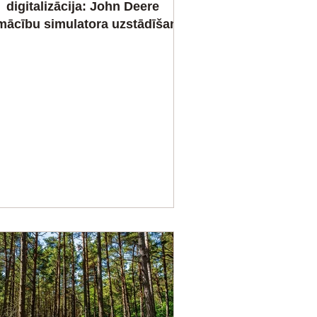
digitalizācija: John Deere
mācību simulatora uzstādīšana