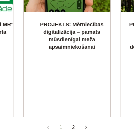
i MR"
PROJEKTS: Mērniecības
P
rta
digitalizācija – pamats
mūsdienīgai meža
apsaimniekošanai
d
1
2