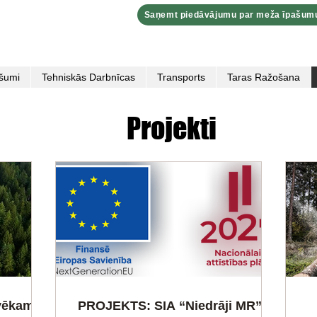
Saņemt piedāvājumu par meža īpašum
šumi
Tehniskās Darbnīcas
Transports
Taras Ražošana
Projekti
vēkam
PROJEKTS: SIA “Niedrāji MR”