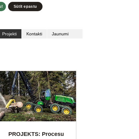
u!
Sūtīt epastu
Projekti
Kontakti
Jaunumi
PROJEKTS: Procesu