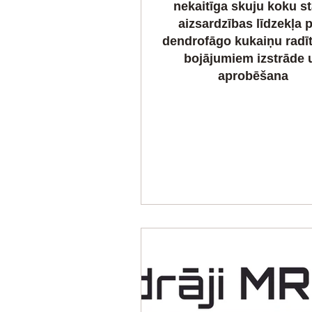
nekaitīga skuju koku s
aizsardzības līdzekļa p
dendrofāgo kukaiņu radī
bojājumiem izstrāde 
aprobēšana