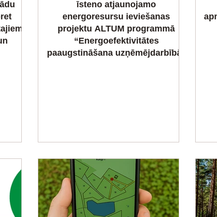
tādu
īsteno atjaunojamo
ret
energoresursu ieviešanas
ap
tajiem
projektu ALTUM programmā
un
“Energoefektivitātes
paaugstināšana uzņēmējdarbībā”