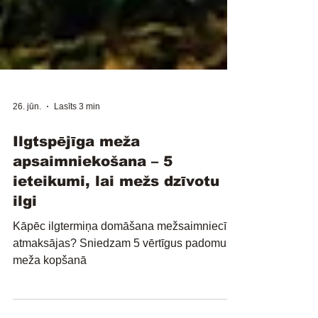
26. jūn.
Lasīts 3 min
Ilgtspējīga meža
apsaimniekošana – 5
ieteikumi, lai mežs dzīvotu
ilgi
Kāpēc ilgtermiņa domāšana mežsaimniecībā
atmaksājas? Sniedzam 5 vērtīgus padomus
meža kopšanā