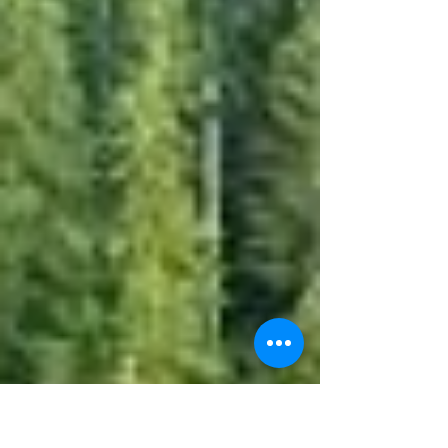
optimizēt pamatdarbības procesus; Uzlabot
produkta kvalitāti un ražošanas precizitāti;
Samazina kļūdu risk