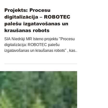
27. febr.
Lasīts 1 min
Projekts: Procesu
digitalizācija – ROBOTEC
palešu izgatavošanas un
kraušanas robots
SIA Niedrāji MR īsteno projektu "Procesu
digitalizācija: ROBOTEC palešu
izgatavošanas un kraušanas robots" , kas
tiek realizēts Atveseļošanas fonda ietvaros
sadarbībā ar Latvijas Investīciju un attīstības
aģentūru. Palešu naglošanas un kraušanas
robota uzstādīšana nodrošina būtisku
ražošanas procesu modernizāciju. Digitālās
transformācijas risinājums ļauj: Paātrināt un