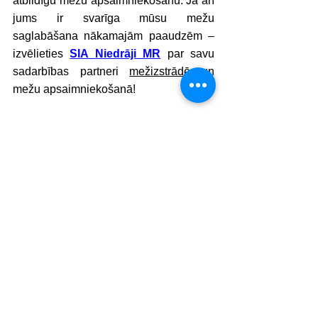
atbildīgu mežu apsaimniekošanu. Ja arī 
jums ir svarīga mūsu mežu 
saglabāšana nākamajām paaudzēm – 
izvēlieties 
SIA Niedrāji MR
 par savu 
sadarbības partneri 
mežizstrādē
 un 
mežu apsaimniekošanā! 
Skatīt visu
Jaunākie ieraksti