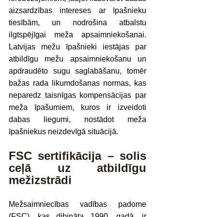
aizsardzības intereses ar īpašnieku 
tiesībām, un nodrošina atbalstu 
ilgtspējīgai meža apsaimniekošanai. 
Latvijas mežu īpašnieki iestājas par 
atbildīgu mežu apsaimniekošanu un 
apdraudēto sugu saglabāšanu, tomēr 
bažas rada likumdošanas normas, kas 
neparedz taisnīgas kompensācijas par 
meža īpašumiem, kuros ir izveidoti 
dabas liegumi, nostādot meža 
īpašniekus neizdevīgā situācijā. 
FSC sertifikācija – solis 
ceļā uz atbildīgu 
mežizstrādi
Mežsaimniecības vadības padome 
(FSC), kas dibināta 1990. gadā, ir 