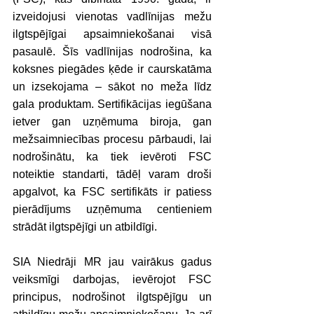
izveidojusi vienotas vadlīnijas mežu 
ilgtspējīgai apsaimniekošanai visā 
pasaulē. Šīs vadlīnijas nodrošina, ka 
koksnes piegādes ķēde ir caurskatāma 
un izsekojama – sākot no meža līdz 
gala produktam. Sertifikācijas iegūšana 
ietver gan uzņēmuma biroja, gan 
mežsaimniecības procesu pārbaudi, lai 
nodrošinātu, ka tiek ievēroti FSC 
noteiktie standarti, tādēļ varam droši 
apgalvot, ka FSC sertifikāts ir patiess 
pierādījums uzņēmuma centieniem 
strādāt ilgtspējīgi un atbildīgi. 
SIA Niedrāji MR jau vairākus gadus 
veiksmīgi darbojas, ievērojot FSC 
principus, nodrošinot ilgtspējīgu un 