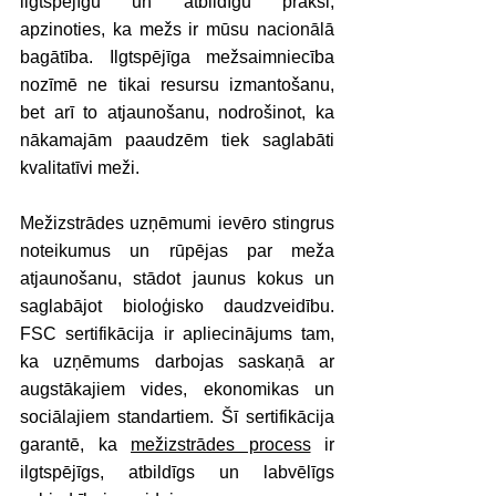
ilgtspējīgu un atbildīgu praksi, 
apzinoties, ka mežs ir mūsu nacionālā 
bagātība. Ilgtspējīga mežsaimniecība 
nozīmē ne tikai resursu izmantošanu, 
bet arī to atjaunošanu, nodrošinot, ka 
nākamajām paaudzēm tiek saglabāti 
kvalitatīvi meži. 
Mežizstrādes uzņēmumi ievēro stingrus 
noteikumus un rūpējas par meža 
atjaunošanu, stādot jaunus kokus un 
saglabājot bioloģisko daudzveidību. 
FSC sertifikācija ir apliecinājums tam, 
ka uzņēmums darbojas saskaņā ar 
augstākajiem vides, ekonomikas un 
sociālajiem standartiem. Šī sertifikācija 
garantē, ka 
mežizstrādes process
 ir 
ilgtspējīgs, atbildīgs un labvēlīgs 