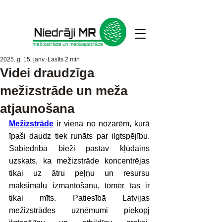
2025. g. 15. janv.
Lasīts 2 min
Videi draudzīga
mežizstrāde un meža
atjaunošana
Mežizstrāde
 ir viena no nozarēm, kurā 
īpaši daudz tiek runāts par ilgtspējību. 
Sabiedrībā bieži pastāv kļūdains 
uzskats, ka mežizstrāde koncentrējas 
tikai uz ātru peļņu un resursu 
maksimālu izmantošanu, tomēr tas ir 
tikai mīts. Patiesībā Latvijas 
mežizstrādes uzņēmumi piekopj 