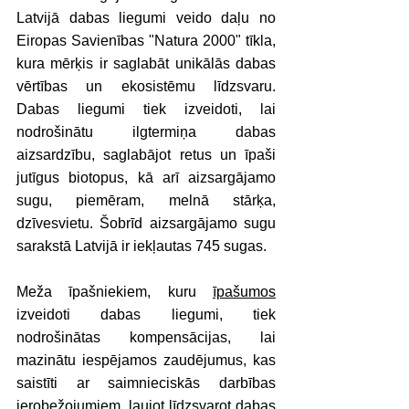
Latvijā dabas liegumi veido daļu no 
Eiropas Savienības "Natura 2000" tīkla, 
kura mērķis ir saglabāt unikālās dabas 
vērtības un ekosistēmu līdzsvaru. 
Dabas liegumi tiek izveidoti, lai 
nodrošinātu ilgtermiņa dabas 
aizsardzību, saglabājot retus un īpaši 
jutīgus biotopus, kā arī aizsargājamo 
sugu, piemēram, melnā stārķa, 
dzīvesvietu. Šobrīd aizsargājamo sugu 
sarakstā Latvijā ir iekļautas 745 sugas. 
Meža īpašniekiem, kuru 
īpašumos
izveidoti dabas liegumi, tiek 
nodrošinātas kompensācijas, lai 
mazinātu iespējamos zaudējumus, kas 
saistīti ar saimnieciskās darbības 
ierobežojumiem, ļaujot līdzsvarot dabas 